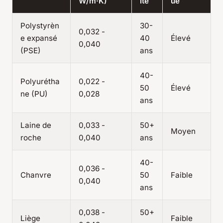
W/m·K)
ité
ue
Polystyrèn
30-
0,032 -
e expansé
40
Élevé
0,040
(PSE)
ans
40-
Polyurétha
0,022 -
50
Élevé
ne (PU)
0,028
ans
Laine de
0,033 -
50+
Moyen
roche
0,040
ans
40-
0,036 -
Chanvre
50
Faible
0,040
ans
0,038 -
50+
Liège
Faible