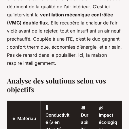
détriment de la qualité de l’air intérieur. C’est ici
qu’intervient la
ventilation mécanique contrôlée
(VMC) double flux
. Elle récupère la chaleur de l’air
vicié avant de le rejeter, tout en insufflant un air neuf
préchauffé. Couplée à une ITE, c’est le duo gagnant
: confort thermique, économies d’énergie, et air sain.
Pas de
renard dans le poulailler
, ici, la maison
respire intelligemment.
Analyse des solutions selon vos
objectifs
🌡️
📆
🌿
Conductivit
Dur
Impact
🔹 Matériau
é (λ en
abil
écologiq